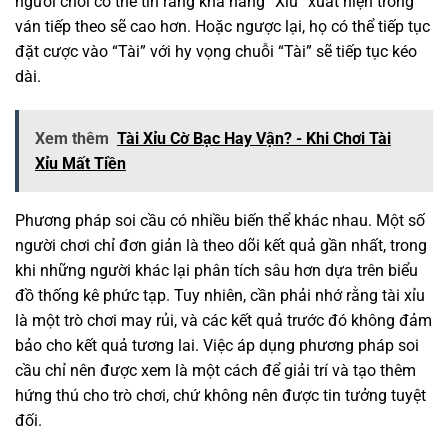
người chơi có thể tin rằng khả năng “Xỉu” xuất hiện trong
ván tiếp theo sẽ cao hơn. Hoặc ngược lại, họ có thể tiếp tục
đặt cược vào “Tài” với hy vọng chuỗi “Tài” sẽ tiếp tục kéo
dài.
Xem thêm
Tài Xỉu Cờ Bạc Hay Vận? - Khi Chơi Tài
Xỉu Mất Tiền
Phương pháp soi cầu có nhiều biến thể khác nhau. Một số
người chơi chỉ đơn giản là theo dõi kết quả gần nhất, trong
khi những người khác lại phân tích sâu hơn dựa trên biểu
đồ thống kê phức tạp. Tuy nhiên, cần phải nhớ rằng tài xỉu
là một trò chơi may rủi, và các kết quả trước đó không đảm
bảo cho kết quả tương lai. Việc áp dụng phương pháp soi
cầu chỉ nên được xem là một cách để giải trí và tạo thêm
hứng thú cho trò chơi, chứ không nên được tin tưởng tuyệt
đối.