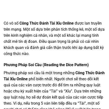
Có vô số
Công Thức Đánh Tài Xỉu Online
được lan truyền
trên mạng. Một số dựa trên phân tích thống kê, một số dựa
trên kinh nghiệm cá nhân, và một số khác lại mang tính
chất mê tín dị đoan. Điều quan trọng là phải có cái nhìn
khách quan và đánh giá cẩn thận trước khi áp dụng bất kỳ
công thức nào.
Phương Pháp Soi Cầu (Reading the Dice Pattern)
Phương pháp soi cầu là một trong những
Công Thức Đánh
Tài Xỉu Online
phổ biến nhất. Người chơi sẽ theo dõi kết
quả của các ván cược trước đó để tìm ra những quy luật
hoặc chu kỳ xuất hiện của “Tài” và “Xỉu”. Dựa trên những
quy luật này, họ sẽ dự đoán kết quả của các ván cược tiếp
theo. Ví dụ, nếu trong 5 ván liên tiếp đều ra “Tài”, một số