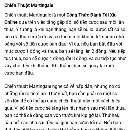
Chiến Thuật Martingale
Chiến thuật Martingale là một
Công Thức Đánh Tài Xỉu
Online
dựa trên việc tăng gấp đôi số tiền cược sau mỗi lần
thua. Ý tưởng là khi bạn thắng, bạn sẽ bù lại được tất cả số
tiền đã thua trước đó và có thêm một khoản lợi nhuận nhỏ
bằng với số tiền cược ban đầu. Ví dụ, nếu bạn bắt đầu với
mức cược 1 đồng và thua, bạn sẽ tăng lên 2 đồng. Nếu tiếp
tục thua, bạn sẽ cược 4 đồng, rồi 8 đồng, và cứ tiếp tục như
vậy cho đến khi thắng. Khi thắng, bạn sẽ quay lại mức
cược ban đầu.
Chiến thuật Martingale nghe có vẻ hấp dẫn, nhưng nó có
những rủi ro tiềm ẩn. Thứ nhất, bạn cần phải có một số
vốn lớn để có thể áp dụng chiến thuật này một cách hiệu
quả. Vì số tiền cược sẽ tăng lên rất nhanh sau mỗi lần thua,
bạn có thể dễ dàng cạn vốn trước khi kịp gỡ lại. Thứ hai,
hầu hết các nhà cái đều có giới hạn cược tối đa. Nếu bạn
đạt đến giới hạn này trước khi thắng, bạn sẽ không thể tiếp