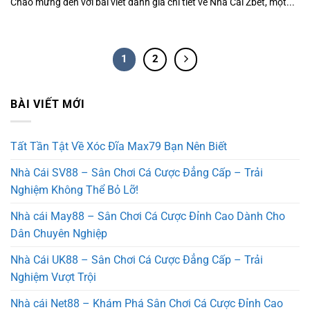
Chào mừng đến với bài viết đánh giá chi tiết về Nhà Cái Zbet, một...
1
2
BÀI VIẾT MỚI
Tất Tần Tật Về Xóc Đĩa Max79 Bạn Nên Biết
Nhà Cái SV88 – Sân Chơi Cá Cược Đẳng Cấp – Trải
Nghiệm Không Thể Bỏ Lỡ!
Nhà cái May88 – Sân Chơi Cá Cược Đỉnh Cao Dành Cho
Dân Chuyên Nghiệp
Nhà Cái UK88 – Sân Chơi Cá Cược Đẳng Cấp – Trải
Nghiệm Vượt Trội
Nhà cái Net88 – Khám Phá Sân Chơi Cá Cược Đỉnh Cao