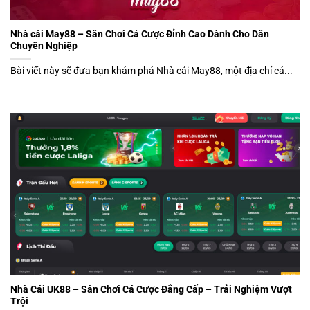
Nhà cái May88 – Sân Chơi Cá Cược Đỉnh Cao Dành Cho Dân
Chuyên Nghiệp
Bài viết này sẽ đưa bạn khám phá Nhà cái May88, một địa chỉ cá...
Nhà Cái UK88 – Sân Chơi Cá Cược Đẳng Cấp – Trải Nghiệm Vượt
Trội