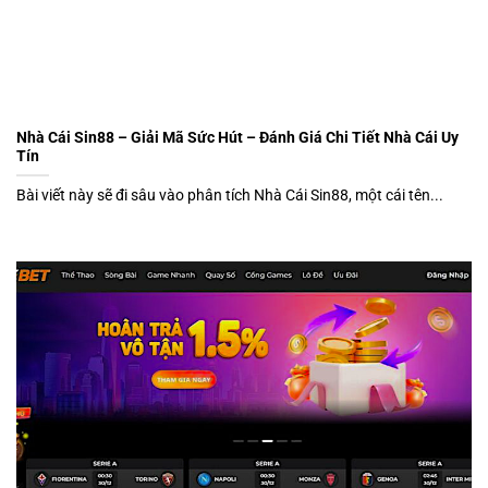
Nhà Cái Sin88 – Giải Mã Sức Hút – Đánh Giá Chi Tiết Nhà Cái Uy
Tín
Bài viết này sẽ đi sâu vào phân tích Nhà Cái Sin88, một cái tên...