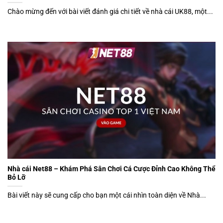
Chào mừng đến với bài viết đánh giá chi tiết về nhà cái UK88, một...
Nhà cái Net88 – Khám Phá Sân Chơi Cá Cược Đỉnh Cao Không Thể
Bỏ Lỡ
Bài viết này sẽ cung cấp cho bạn một cái nhìn toàn diện về Nhà...