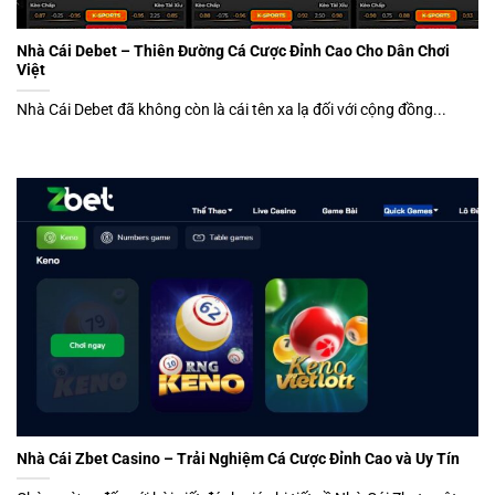
Nhà Cái Debet – Thiên Đường Cá Cược Đỉnh Cao Cho Dân Chơi
Việt
Nhà Cái Debet đã không còn là cái tên xa lạ đối với cộng đồng...
Nhà Cái Zbet Casino – Trải Nghiệm Cá Cược Đỉnh Cao và Uy Tín