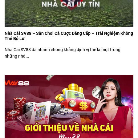
Nhà Cái SV88 – Sân Chơi Cá Cược Đẳng Cấp – Trải Nghiệm Không
Thể Bỏ Lỡ!
Nhà Cái SV88 đã nhanh chóng khẳng định vị thế là một trong
những nhà...