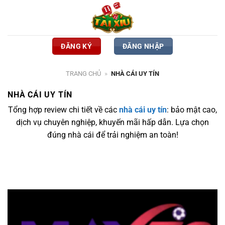
Chuyển
đến
nội
dung
ĐĂNG KÝ
ĐĂNG NHẬP
TRANG CHỦ
»
NHÀ CÁI UY TÍN
NHÀ CÁI UY TÍN
Tổng hợp review chi tiết về các
nhà cái uy tín
: bảo mật cao,
dịch vụ chuyên nghiệp, khuyến mãi hấp dẫn. Lựa chọn
đúng nhà cái để trải nghiệm an toàn!