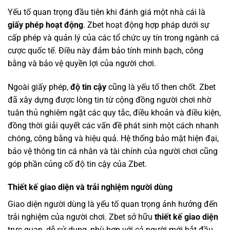
Yếu tố quan trọng đầu tiên khi đánh giá một nhà cái là
giấy phép hoạt động
. Zbet hoạt động hợp pháp dưới sự
cấp phép và quản lý của các tổ chức uy tín trong ngành cá
cược quốc tế. Điều này đảm bảo tính minh bạch, công
bằng và bảo vệ quyền lợi của người chơi.
Ngoài giấy phép,
độ tin cậy
cũng là yếu tố then chốt. Zbet
đã xây dựng được lòng tin từ cộng đồng người chơi nhờ
tuân thủ nghiêm ngặt các quy tắc, điều khoản và điều kiện,
đồng thời giải quyết các vấn đề phát sinh một cách nhanh
chóng, công bằng và hiệu quả. Hệ thống bảo mật hiện đại,
bảo vệ thông tin cá nhân và tài chính của người chơi cũng
góp phần củng cố độ tin cậy của Zbet.
Thiết kế giao diện và trải nghiệm người dùng
Giao diện người dùng là yếu tố quan trọng ảnh hưởng đến
trải nghiệm của người chơi. Zbet sở hữu
thiết kế giao diện
trực quan, dễ sử dụng, phù hợp với cả người mới bắt đầu