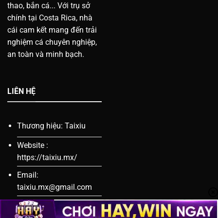
thao, bắn cá... Với trụ sở
chính tại Costa Rica, nhà
cái cam kết mang đến trải
nghiệm cá chuyên nghiệp,
an toàn và minh bạch.
LIÊN HỆ
Thương hiệu: Taixiu
Website :
https://taixiu.mx/
Email:
taixiu.mx@gmail.com
Địa chỉ: 8 Ngh. 95/8 P.
Chùa Bộc, Trung Liệt,