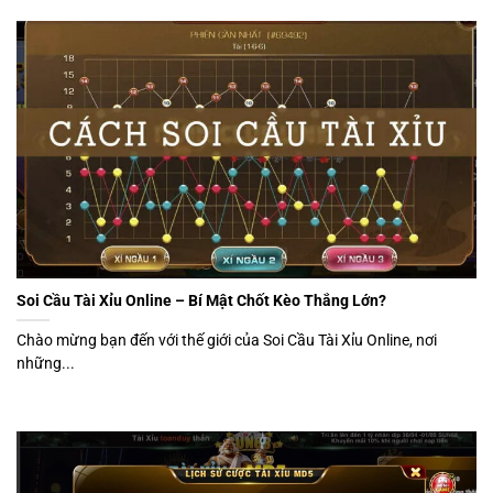
Soi Cầu Tài Xỉu Online – Bí Mật Chốt Kèo Thắng Lớn?
Chào mừng bạn đến với thế giới của Soi Cầu Tài Xỉu Online, nơi
những...