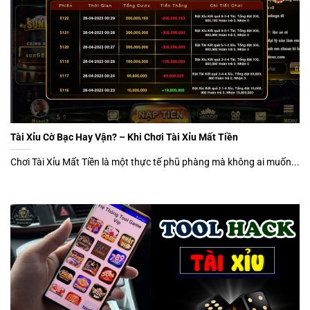
Tài Xỉu Cờ Bạc Hay Vận? – Khi Chơi Tài Xỉu Mất Tiền
Chơi Tài Xỉu Mất Tiền là một thực tế phũ phàng mà không ai muốn...