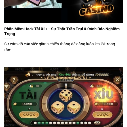
Phần Mềm Hack Tài Xỉu – Sự Thật Trần Trụi & Cảnh Báo Nghiêm
Trọng
Sự cám dỗ của việc giành chiến thắng dễ dàng luôn len lỏi trong
tâm...