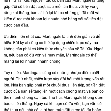
rủi như Tài Xỉu. Nguyên tắc cơ bản của Martingale là tăng
gấp đôi số tiền đặt cược sau mỗi lần thua, với hy vọng
rằng khi thắng, bạn sẽ bù lại tất cả những gì đã mất và
kiếm được một khoản lợi nhuận nhỏ bằng với số tiền đặt
cược ban đầu.
Ưu điểm lớn nhất của Martingale là tính đơn giản và dễ
hiểu. Bất kỳ ai cũng có thể áp dụng chiến lược này mà
không cần phải có kiến thức chuyên sâu về Tài Xỉu. Ngoài
ra, nếu bạn có đủ vốn và may mắn, Martingale có thể
mang lại lợi nhuận nhanh chóng.
Tuy nhiên, Martingale cũng có những nhược điểm chết
người. Thứ nhất, chiến lược này đòi hỏi một lượng vốn rất
lớn. Nếu bạn gặp phải một chuỗi thua liên tiếp, số tiền đặt
cược của bạn sẽ tăng lên một cách chóng mặt, và bạn có
thể nhanh chóng cạn túi. Thứ hai, Martingale không đảm
bảo chiến thắng. Ngay cả khi bạn có đủ vốn, bạn vẫn có
thể thua nếu nhà cái giới hạn mức đặt cược tối đa hoặc