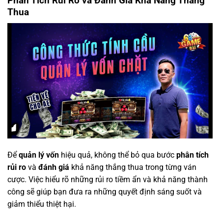
Phân Tích Rủi Ro và Đánh Giá Khả Năng Thắng
Thua
Để
quản lý vốn
hiệu quả, không thể bỏ qua bước
phân tích
rủi ro
và
đánh giá
khả năng thắng thua trong từng ván
cược. Việc hiểu rõ những rủi ro tiềm ẩn và khả năng thành
công sẽ giúp bạn đưa ra những quyết định sáng suốt và
giảm thiểu thiệt hại.