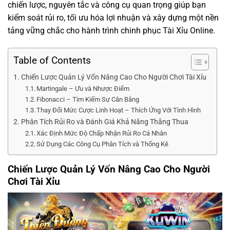
chiến lược, nguyên tắc và công cụ quan trọng giúp bạn
kiểm soát rủi ro, tối ưu hóa lợi nhuận và xây dựng một nền
tảng vững chắc cho hành trình chinh phục Tài Xỉu Online.
Table of Contents
Chiến Lược Quản Lý Vốn Nâng Cao Cho Người Chơi Tài Xỉu
Martingale – Ưu và Nhược Điểm
Fibonacci – Tìm Kiếm Sự Cân Bằng
Thay Đổi Mức Cược Linh Hoạt – Thích Ứng Với Tình Hình
Phân Tích Rủi Ro và Đánh Giá Khả Năng Thắng Thua
Xác Định Mức Độ Chấp Nhận Rủi Ro Cá Nhân
Sử Dụng Các Công Cụ Phân Tích và Thống Kê
Chiến Lược Quản Lý Vốn Nâng Cao Cho Người
Chơi Tài Xỉu