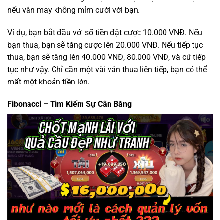
nếu vận may không mỉm cười với bạn.
Ví dụ, bạn bắt đầu với số tiền đặt cược 10.000 VNĐ. Nếu
bạn thua, bạn sẽ tăng cược lên 20.000 VNĐ. Nếu tiếp tục
thua, bạn sẽ tăng lên 40.000 VNĐ, 80.000 VNĐ, và cứ tiếp
tục như vậy. Chỉ cần một vài ván thua liên tiếp, bạn có thể
mất một khoản tiền lớn.
Fibonacci – Tìm Kiếm Sự Cân Bằng