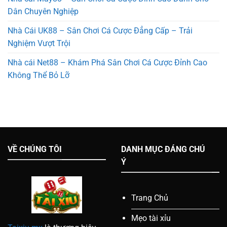
Dân Chuyên Nghiệp
Nhà Cái UK88 – Sân Chơi Cá Cược Đẳng Cấp – Trải
Nghiệm Vượt Trội
Nhà cái Net88 – Khám Phá Sân Chơi Cá Cược Đỉnh Cao
Không Thể Bỏ Lỡ
VỀ CHÚNG TÔI
DANH MỤC ĐÁNG CHÚ
Ý
Trang Chủ
Mẹo tài xỉu