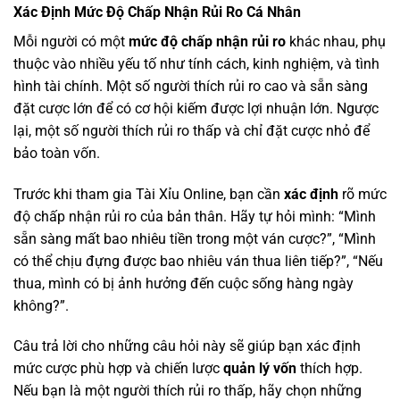
Xác Định Mức Độ Chấp Nhận Rủi Ro Cá Nhân
Mỗi người có một
mức độ chấp nhận rủi ro
khác nhau, phụ
thuộc vào nhiều yếu tố như tính cách, kinh nghiệm, và tình
hình tài chính. Một số người thích rủi ro cao và sẵn sàng
đặt cược lớn để có cơ hội kiếm được lợi nhuận lớn. Ngược
lại, một số người thích rủi ro thấp và chỉ đặt cược nhỏ để
bảo toàn vốn.
Trước khi tham gia Tài Xỉu Online, bạn cần
xác định
rõ mức
độ chấp nhận rủi ro của bản thân. Hãy tự hỏi mình: “Mình
sẵn sàng mất bao nhiêu tiền trong một ván cược?”, “Mình
có thể chịu đựng được bao nhiêu ván thua liên tiếp?”, “Nếu
thua, mình có bị ảnh hưởng đến cuộc sống hàng ngày
không?”.
Câu trả lời cho những câu hỏi này sẽ giúp bạn xác định
mức cược phù hợp và chiến lược
quản lý vốn
thích hợp.
Nếu bạn là một người thích rủi ro thấp, hãy chọn những