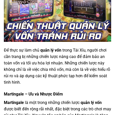
Để thực sự làm chủ
quản lý vốn
trong Tài Xỉu, người chơi
cần trang bị những chiến lược nâng cao để đảm bảo an
toàn vốn và tối ưu hóa lợi nhuận. Những chiến lược này
không chỉ là về việc chia nhỏ vốn, mà còn là về việc hiểu rõ
rủi ro và áp dụng các kỹ thuật phức tạp hơn để kiểm soát
tình hình.
Martingale – Ưu và Nhược Điểm
Martingale
là một trong những chiến lược
quản lý vốn
được biết đến rộng rãi nhất, đặc biệt trong các trò chơi may