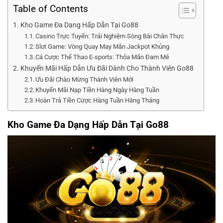
Table of Contents
Kho Game Đa Dạng Hấp Dẫn Tại Go88
Casino Trực Tuyến: Trải Nghiệm Sòng Bài Chân Thực
Slot Game: Vòng Quay May Mắn Jackpot Khủng
Cá Cược Thể Thao E-sports: Thỏa Mãn Đam Mê
Khuyến Mãi Hấp Dẫn Ưu Đãi Dành Cho Thành Viên Go88
Ưu Đãi Chào Mừng Thành Viên Mới
Khuyến Mãi Nạp Tiền Hàng Ngày Hàng Tuần
Hoàn Trả Tiền Cược Hàng Tuần Hàng Tháng
Kho Game Đa Dạng Hấp Dẫn Tại Go88