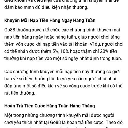
điều khoản và điều kiện của chương trình khuyến mãi để
đảm bảo mình đủ điều kiện nhận thưởng.
Khuyến Mãi Nạp Tiền Hàng Ngày Hàng Tuần
Go88 thường xuyên tổ chức các chương trình khuyến mãi
nạp tiền hàng ngày hoặc hàng tuần, giúp người chơi tăng
thêm vốn cược khi nạp tiền vào tài khoản. Ví dụ, người chơi
có thể nhận được thêm 5%, 10% hoặc thậm chí 20% tiền
thưởng khi nạp tiền vào một số ngày nhất định trong tuần.
Các chương trình khuyến mãi nạp tiền này thường có giới
hạn về số tiền thưởng tối đa và yêu cầu người chơi phải
đáp ứng một số điều kiện về số vòng cược trước khi có thể
rút tiền thưởng.
Hoàn Trả Tiền Cược Hàng Tuần Hàng Tháng
Một trong những chương trình khuyến mãi được người
chơi yêu thích nhất tại Go88 là hoàn trả tiền cược. Theo đó,