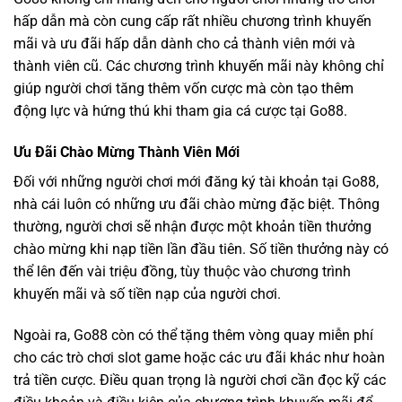
hấp dẫn mà còn cung cấp rất nhiều chương trình khuyến
mãi và ưu đãi hấp dẫn dành cho cả thành viên mới và
thành viên cũ. Các chương trình khuyến mãi này không chỉ
giúp người chơi tăng thêm vốn cược mà còn tạo thêm
động lực và hứng thú khi tham gia cá cược tại Go88.
Ưu Đãi Chào Mừng Thành Viên Mới
Đối với những người chơi mới đăng ký tài khoản tại Go88,
nhà cái luôn có những ưu đãi chào mừng đặc biệt. Thông
thường, người chơi sẽ nhận được một khoản tiền thưởng
chào mừng khi nạp tiền lần đầu tiên. Số tiền thưởng này có
thể lên đến vài triệu đồng, tùy thuộc vào chương trình
khuyến mãi và số tiền nạp của người chơi.
Ngoài ra, Go88 còn có thể tặng thêm vòng quay miễn phí
cho các trò chơi slot game hoặc các ưu đãi khác như hoàn
trả tiền cược. Điều quan trọng là người chơi cần đọc kỹ các