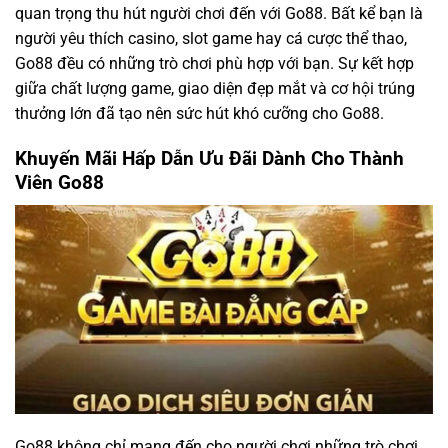
quan trọng thu hút người chơi đến với Go88. Bất kể bạn là
người yêu thích casino, slot game hay cá cược thể thao,
Go88 đều có những trò chơi phù hợp với bạn. Sự kết hợp
giữa chất lượng game, giao diện đẹp mắt và cơ hội trúng
thưởng lớn đã tạo nên sức hút khó cưỡng cho Go88.
Khuyến Mãi Hấp Dẫn Ưu Đãi Dành Cho Thành
Viên Go88
Go88 không chỉ mang đến cho người chơi những trò chơi