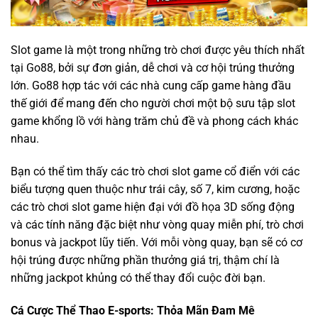
Slot game là một trong những trò chơi được yêu thích nhất
tại Go88, bởi sự đơn giản, dễ chơi và cơ hội trúng thưởng
lớn. Go88 hợp tác với các nhà cung cấp game hàng đầu
thế giới để mang đến cho người chơi một bộ sưu tập slot
game khổng lồ với hàng trăm chủ đề và phong cách khác
nhau.
Bạn có thể tìm thấy các trò chơi slot game cổ điển với các
biểu tượng quen thuộc như trái cây, số 7, kim cương, hoặc
các trò chơi slot game hiện đại với đồ họa 3D sống động
và các tính năng đặc biệt như vòng quay miễn phí, trò chơi
bonus và jackpot lũy tiến. Với mỗi vòng quay, bạn sẽ có cơ
hội trúng được những phần thưởng giá trị, thậm chí là
những jackpot khủng có thể thay đổi cuộc đời bạn.
Cá Cược Thể Thao E-sports: Thỏa Mãn Đam Mê