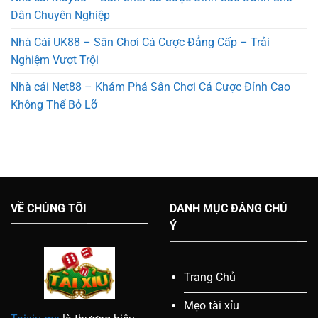
Dân Chuyên Nghiệp
Nhà Cái UK88 – Sân Chơi Cá Cược Đẳng Cấp – Trải
Nghiệm Vượt Trội
Nhà cái Net88 – Khám Phá Sân Chơi Cá Cược Đỉnh Cao
Không Thể Bỏ Lỡ
VỀ CHÚNG TÔI
DANH MỤC ĐÁNG CHÚ
Ý
Trang Chủ
Mẹo tài xỉu