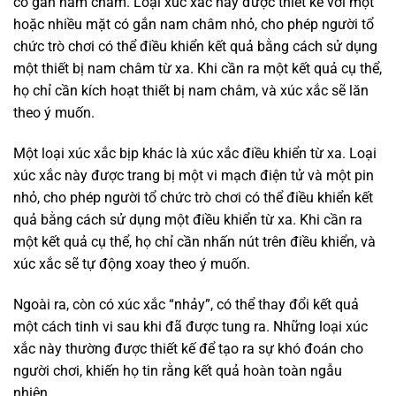
có gắn nam châm. Loại xúc xắc này được thiết kế với một
hoặc nhiều mặt có gắn nam châm nhỏ, cho phép người tổ
chức trò chơi có thể điều khiển kết quả bằng cách sử dụng
một thiết bị nam châm từ xa. Khi cần ra một kết quả cụ thể,
họ chỉ cần kích hoạt thiết bị nam châm, và xúc xắc sẽ lăn
theo ý muốn.
Một loại xúc xắc bịp khác là xúc xắc điều khiển từ xa. Loại
xúc xắc này được trang bị một vi mạch điện tử và một pin
nhỏ, cho phép người tổ chức trò chơi có thể điều khiển kết
quả bằng cách sử dụng một điều khiển từ xa. Khi cần ra
một kết quả cụ thể, họ chỉ cần nhấn nút trên điều khiển, và
xúc xắc sẽ tự động xoay theo ý muốn.
Ngoài ra, còn có xúc xắc “nhảy”, có thể thay đổi kết quả
một cách tinh vi sau khi đã được tung ra. Những loại xúc
xắc này thường được thiết kế để tạo ra sự khó đoán cho
người chơi, khiến họ tin rằng kết quả hoàn toàn ngẫu
nhiên.