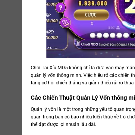
Chơi Tài Xỉu MD5 không chỉ là dựa vào may mắn, 
quản lý vốn thông minh. Việc hiểu rõ các chiến 
tăng cơ hội chiến thắng và giảm thiểu rủi ro thua 
Các Chiến Thuật Quản Lý Vốn thông m
Quản lý vốn là một trong những yếu tố quan trọ
quan trọng bạn có bao nhiêu kiến thức về trò chơ
thể đạt được lợi nhuận lâu dài.