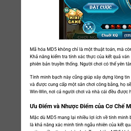
Mã hóa MD5 không chỉ là một thuật toán, mà còn
Khả năng kiểm tra tính xác thực của kết quả ván 
phiên bản truyền thống. Người chơi có thể yên tâ
Tính minh bạch này cũng giúp xây dựng lòng tin 
và được cung cấp một sân chơi công bằng, họ sẽ
Win-Win, nơi cả người chơi và nhà cái đều được 
Ưu Điểm và Nhược Điểm của Cơ Chế 
Mặc dù MD5 mang lại nhiều lợi ích về tính minh
là khả năng xác minh tính ngẫu nhiên của kết qu