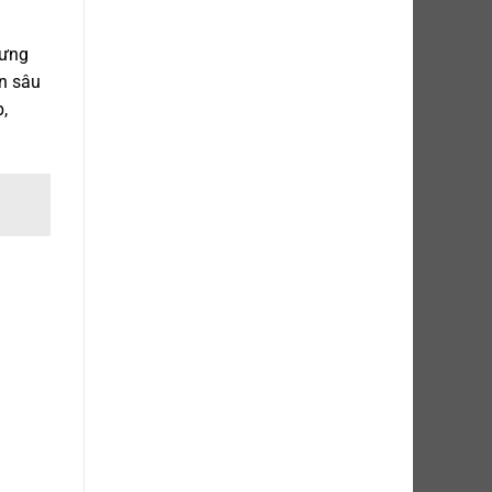
hưng
ên sâu
,