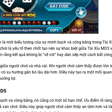
 là một biểu tượng của sự minh bạch và công bằng trong Tài X
chơi là yếu tố then chốt tạo nên sự khác biệt giữa Tài Xỉu MD5 
m rằng kết quả không bị “vẽ vời” hay dàn xếp một cách bất công
giữa người chơi và nhà cái. Khi người chơi cảm thấy được tôn t
 có xu hướng gắn bó lâu dài hơn. Điều này tạo ra một mối quan
hưởng lợi.
MD5
 bạch và công bằng, nó cũng có một số hạn chế. Ưu điểm rõ ràn
ả ván chơi. Điều này giúp người chơi cảm thấy an tâm hơn và t