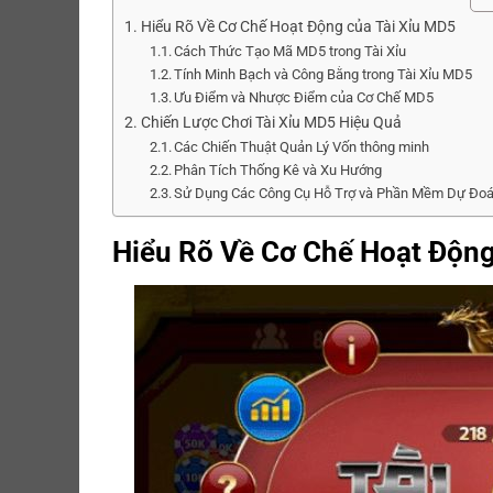
Hiểu Rõ Về Cơ Chế Hoạt Động của Tài Xỉu MD5
Cách Thức Tạo Mã MD5 trong Tài Xỉu
Tính Minh Bạch và Công Bằng trong Tài Xỉu MD5
Ưu Điểm và Nhược Điểm của Cơ Chế MD5
Chiến Lược Chơi Tài Xỉu MD5 Hiệu Quả
Các Chiến Thuật Quản Lý Vốn thông minh
Phân Tích Thống Kê và Xu Hướng
Sử Dụng Các Công Cụ Hỗ Trợ và Phần Mềm Dự Đo
Hiểu Rõ Về Cơ Chế Hoạt Động