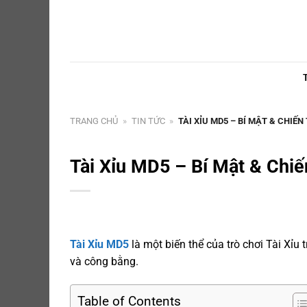
Chuyển
đến
nội
dung
TRANG CHỦ
»
TIN TỨC
»
TÀI XỈU MD5 – BÍ MẬT & CHIẾ
Tài Xỉu MD5 – Bí Mật & Chiế
Tài Xỉu MD5
là một biến thể của trò chơi Tài Xỉ
và công bằng.
Table of Contents