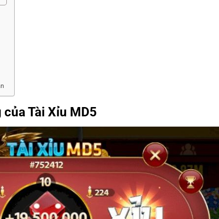
án
 của Tài Xỉu MD5