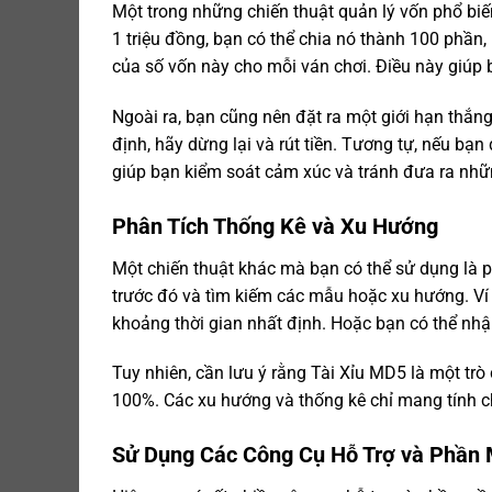
Một trong những chiến thuật quản lý vốn phổ biến
1 triệu đồng, bạn có thể chia nó thành 100 phần
của số vốn này cho mỗi ván chơi. Điều này giúp b
Ngoài ra, bạn cũng nên đặt ra một giới hạn thắn
định, hãy dừng lại và rút tiền. Tương tự, nếu bạn
giúp bạn kiểm soát cảm xúc và tránh đưa ra nhữ
Phân Tích Thống Kê và Xu Hướng
Một chiến thuật khác mà bạn có thể sử dụng là p
trước đó và tìm kiếm các mẫu hoặc xu hướng. Ví 
khoảng thời gian nhất định. Hoặc bạn có thể nhận 
Tuy nhiên, cần lưu ý rằng Tài Xỉu MD5 là một trò
100%. Các xu hướng và thống kê chỉ mang tính c
Sử Dụng Các Công Cụ Hỗ Trợ và Phần