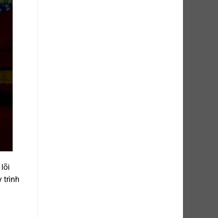
lõi
 trình